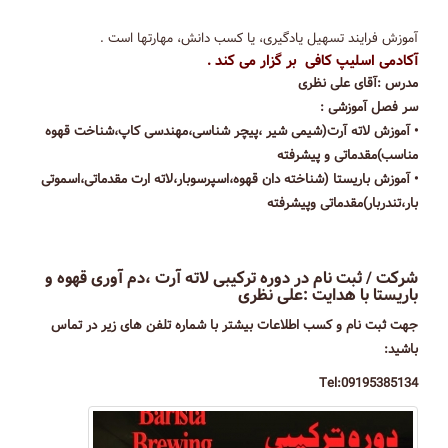
آموزش فرایند تسهیل یادگیری، یا کسب دانش، مهارتها است .
آکادمی اسلیپ کافی بر گزار می کند .
مدرس :آقای علی نظری
سر فصل آموزشی :
• آموزش لاته آرت(شيمى شير ،پيچر شناسى،مهندسى كاپ،شناخت قهوه
مناسب)مقدماتى و پيشرفته
• آموزش باریستا (شناخته دان قهوه،اسپرسوبار،لاته ارت مقدماتى،اسموتى
بار،تندربار)مقدماتى وپيشرفته
شرکت / ثبت نام در دوره ترکیبی لاته آرت ،دم آوری قهوه و
باریستا با هدایت :علی نظری
جهت ثبت نام و کسب اطلاعات بیشتر با شماره تلفن های زیر در تماس
باشید:
Tel:09195385134