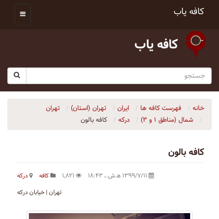
کافه یاب
کافه یاب
خانه
فهرست کافه ها
ایران
تهران (استان)
تهران
شمال (مناطق ۱ و ۳)
درکه
کافه بالون
کافه بالون
۱۳۹۹/۷/۱۱ ه‍.ش.،‏ ۱۸:۴۳
۱٬۸۲۱
کافه
درکه
تهران | خیابان درکه