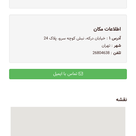
اطلاعات مکان
آدرس ۱
: خیابان درکه، نبش کوچه سرو، پلاک 24
شهر
: تهران
تلفن
: 26804638
تماس با ایمیل
نقشه