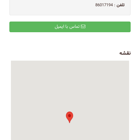
تلفن
: 86017194
تماس با ایمیل
نقشه