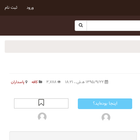
ورود
ثبت نام
۱۳۹۵/۹/۲۲ ه‍.ش.،‏ ۱۸:۲۱
۳٬۷۸۸
کافه
پاسداران
اینجا بوده‌اید؟