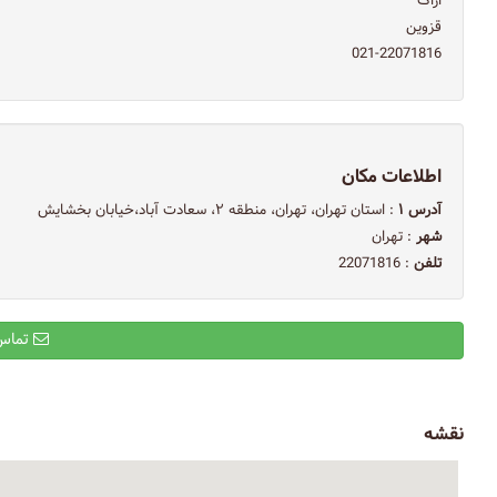
اراک
قزوین
021-22071816
اطلاعات مکان
آدرس ۱
: استان تهران، تهران، منطقه ۲، سعادت آباد،خیابان بخشایش
شهر
: تهران
تلفن
: 22071816
تماس با ایمیل
نقشه