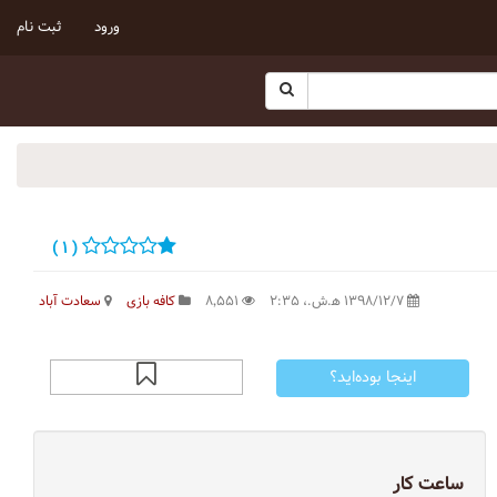
ورود
ثبت نام
( ۱ )
۱۳۹۸/۱۲/۷ ه‍.ش.،‏ ۲:۳۵
۸٬۵۵۱
کافه بازی
سعادت آباد
اینجا بوده‌اید؟
ساعت کار