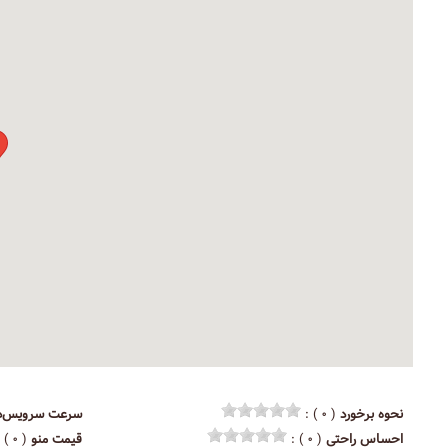
نحوه برخورد
( ۰ ) :
سرعت سرویس‌د
احساس راحتی
( ۰ ) :
قیمت منو
( ۰ ) :