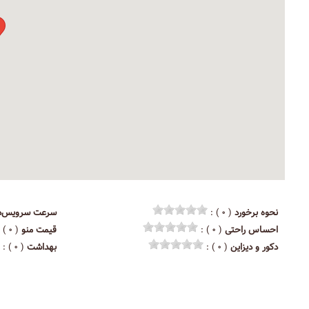
نحوه برخورد
( ۰ ) :
سرعت سرویس‌د
احساس راحتی
( ۰ ) :
قیمت منو
( ۰ ) :
دکور و دیزاین
( ۰ ) :
بهداشت
( ۰ ) :