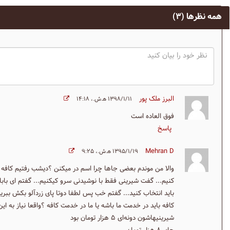
همه نظرها
(۳)
البرز ملک پور
۱۳۹۸/۱/۱۱ ه‍.ش.،‏ ۱۴:۱۸
فوق العاده است
پاسخ
Mehran D
۱۳۹۵/۱/۱۹ ه‍.ش.،‏ ۹:۲۵
والا من موندم بعضی جاها چرا اسم در میکنن ؟دیشب رفتیم کافه او
کنیم... گفت شیرینی فقط با نوشیدنی سرو کیکنیم... گفتم ای بابا
باید انتخاب کنید... گفتم خب پس لطفا دوتا پای زردآلو بکش ببریم 
کافه باید در خدمت ما باشه یا ما در خدمت کافه ؟واقعا نیاز به ا
شیرینیهاشون دونه‌ای ۵ هزار تومان بود