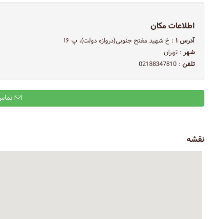
اطلاعات مکان
آدرس ۱
: خ شهید مفتح جنوبی(دروازه دولت)، پ ۱۶
شهر
: تهران
تلفن
: 02188347810
تماس با ایمیل
نقشه