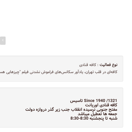
نوع فعالیت
: کافه قنادی
کافه‌ای در قلب تهران، یادآور سکانس‌های فراموش نشدنی فیلم "چیزهایی هس
Since 1940 /1321 تاسیس
کافه قنادی اوریانت
مفتح جنوبی نرسیده انقلاب جنب زیر گذر دروازه دولت
جمعه ها تعطیل میباشد
شنبه تا پنجشنبه 8:30-8:30