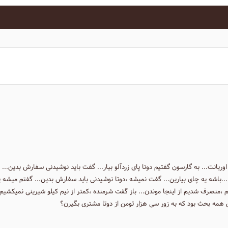
ریانت... به گارسون گفتیم دوتا پای زردآلو بیار... گفت باید نوشیدنی سفارش بدین...
...باشه یه چای بیارین... گفت نمیشه ،دوتا نوشیدنی باید سفارش بدین... گفتم میشه 
،منصرف شدیم از اینجا موندن... باز گفت شرمنده ،کمتر از نیم کیلو شیرینی نمیکشیم ،د
ین همه بحث بود که به زور سی هزار تومن از دوتا مشتری بگیرن؟