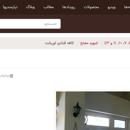
‌ها
ویدیو
محصولات
رویداد‌ها
مطالب
وبلاگ
نیازمندیها
شهید مفتح
کافه قنادی اوریانت
۱۴۰۰/۷/۱۸ ه‍.ش.،‏ ۲۱:۳۲