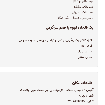
لیگ مافیا و ps4
مسابقات بیلیارد
مسابقات مونوپلی
و کلی بازی هیجان انگیز دیگه
یک فنجان قهوه با طعم سرگرمی
_اتاق vip جهت برگزاری جشن و تولد و دورهمی های خصوصی
_اتاق ps4
_سالن بیلیارد
_سالن سنتی
اطلاعات مکان
آدرس ۱
: میدان انقلاب. کارگرشمالی. بن بست امین. پلاک ۵
شهر
: تهران
تلفن
: 02166498635