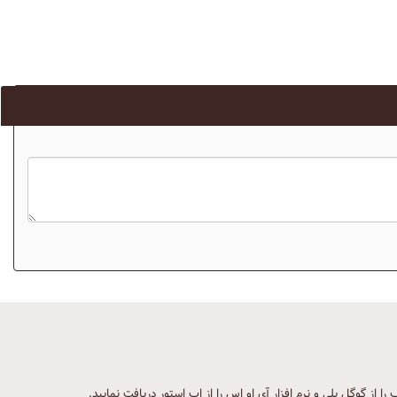
ب را از گوگل پلی و نرم افزار آی او اس را از اپ استور دریافت نمایید.