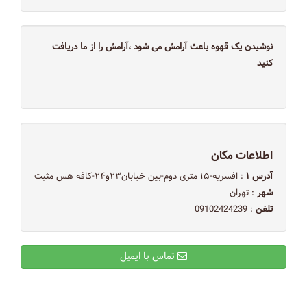
نوشیدن یک قهوه باعث آرامش می شود ،آرامش را از ما دریافت
کنید
اطلاعات مکان
آدرس ۱
: افسریه-۱۵ متری دوم-بین خیابان۲۳و۲۴-کافه هس مثبت
شهر
: تهران
تلفن
: 09102424239
تماس با ایمیل