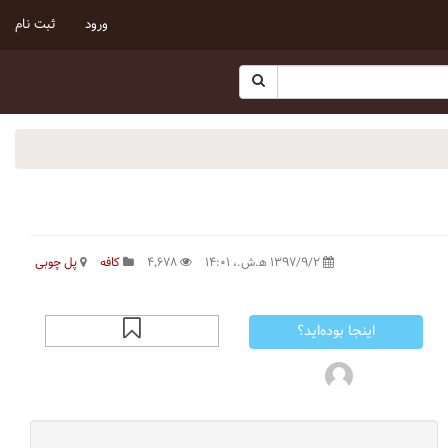
ورود
ثبت نام
۱۳۹۷/۹/۲ ه‍.ش.،‏ ۱۴:۰۱
۴٬۶۷۸
کافه
پل چوبی
اینجا بوده‌اید؟