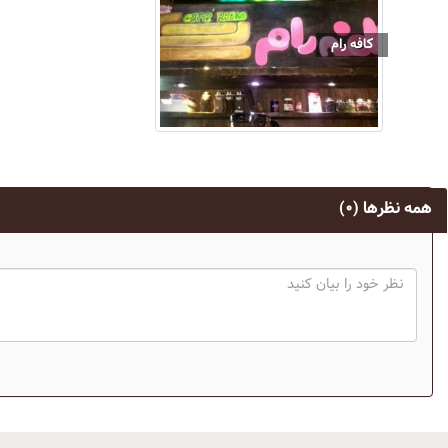
کافه رام
همه نظرها
(۰)