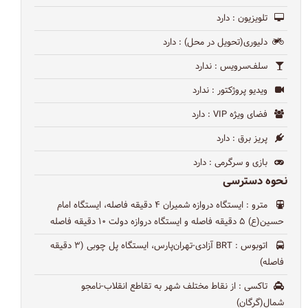
تلویزیون
: دارد
دلیوری(تحویل در محل)
: دارد
سلف‌سرویس
: ندارد
ویدیو پروژکتور
: ندارد
فضای ویژه VIP
: دارد
پریز برق
: دارد
بازی و سرگرمی
: دارد
نحوه دسترسی
مترو
: ایستگاه دروازه شمیران ۴ دقیقه فاصله، ایستگاه امام
حسین(ع) ۵ دقیقه فاصله و ایستگاه دروازه دولت ۱۰ دقیقه فاصله
اتوبوس
: BRT آزادی-تهران‌پارس، ایستگاه پل چوبی (۳ دقیقه
فاصله)
تاکسی
: از نقاط مختلف شهر به تقاطع انقلاب-نامجو
شمال(گرگان)