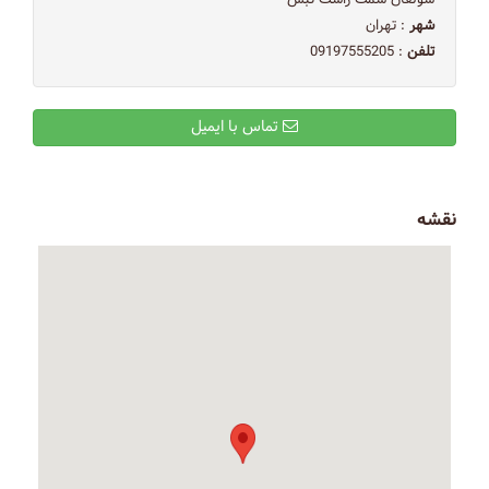
شهر
: تهران
تلفن
: 09197555205
تماس با ایمیل
نقشه