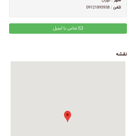
شهر
: تهران
تلفن
: 09121895938
تماس با ایمیل
نقشه