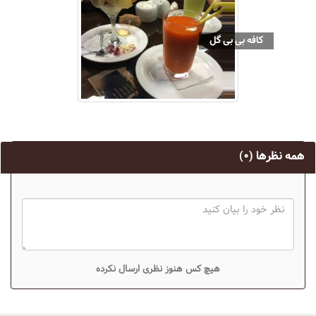
كافه بى بى گل
همه نظرها
(۰)
هیچ کس هنوز نظری ارسال نکرده