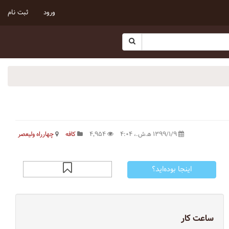
ورود
ثبت نام
۱۳۹۹/۱/۹ ه‍.ش.،‏ ۴:۰۴
۴٬۹۵۴
کافه
چهارراه ولیعصر
اینجا بوده‌اید؟
ساعت کار