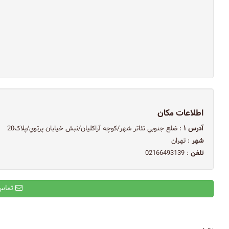
اطلاعات مکان
آدرس ۱
: ضلع جنوبي تئاتر شهر/كوچه آراكليان/نبش خيابان پرتوي/پلاک20
شهر
: تهران
تلفن
: 02166493139
تماس با ایمیل