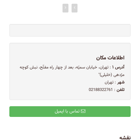
اطلاعات مکان
آدرس ۱
: تهران، خیابان سمیّه، بعد از چهار راه مفتّح، نبش کوچه
مژدهی (خلیلی)"
شهر
: تهران
تلفن
: 02188322761
تماس با ایمیل
نقشه