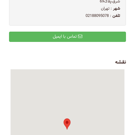
شرق،پلاک69
شهر
: تهران
تلفن
: 02188095078
تماس با ایمیل
نقشه