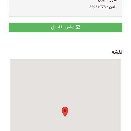
شهر
: تهران
تلفن
: 22931978
تماس با ایمیل
نقشه