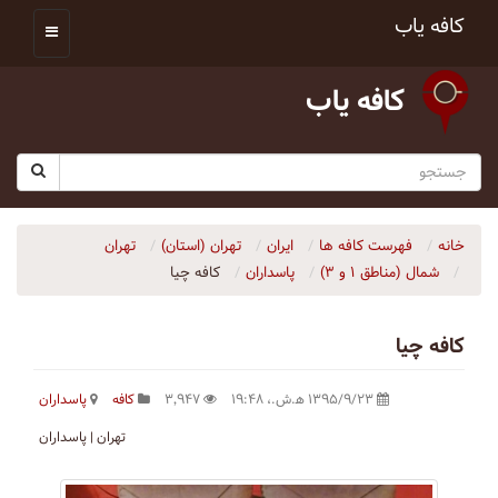
کافه یاب
کافه یاب
خانه
فهرست کافه ها
ایران
تهران (استان)
تهران
شمال (مناطق ۱ و ۳)
پاسداران
كافه چيا
كافه چيا
۱۳۹۵/۹/۲۳ ه‍.ش.،‏ ۱۹:۴۸
۳٬۹۴۷
کافه
پاسداران
تهران | پاسداران