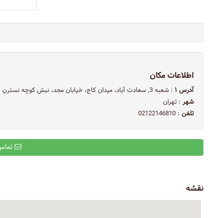
اطلاعات مکان
آدرس ۱
: شعبه 3, سعادت آباد، ميدان كاج، خيابان مجد، نبش كوچه نسترن
شهر
: تهران
تلفن
: 02122146810
تماس با ایمیل
نقشه