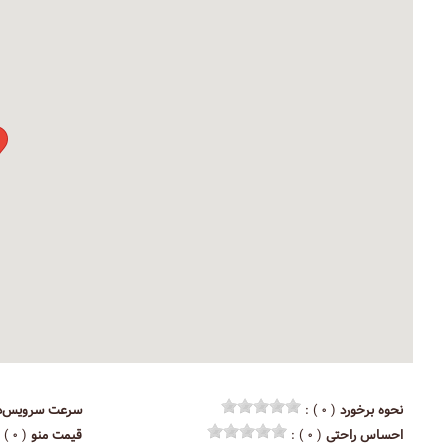
نحوه برخورد
( ۰ ) :
سرعت سرویس‌د
احساس راحتی
( ۰ ) :
قیمت منو
( ۰ ) :