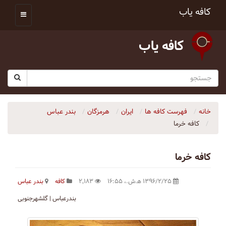
کافه یاب
کافه یاب
خانه
فهرست کافه ها
ایران
هرمزگان
بندر عباس
کافه خرما
کافه خرما
۱۳۹۶/۲/۲۵ ه‍.ش.،‏ ۱۶:۵۵
۲٬۱۸۳
کافه
بندر عباس
بندرعباس | گلشهرجنوبی