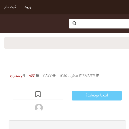
ورود
ثبت نام
۱۳۹۶/۸/۲۷ ه‍.ش.،‏ ۱۲:۱۵
۷٬۸۷۷
کافه
پاسداران
اینجا بوده‌اید؟