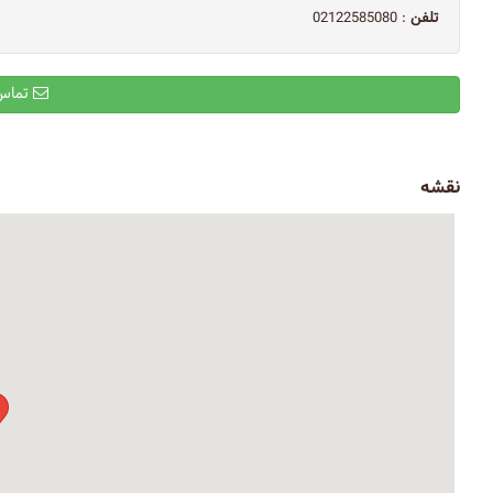
تلفن
: 02122585080
تماس با ایمیل
نقشه