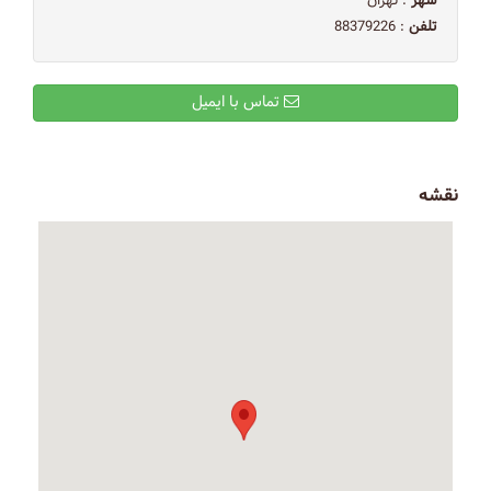
شهر
: تهران
تلفن
: 88379226
تماس با ایمیل
نقشه