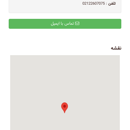
تلفن
: 02122607075
تماس با ایمیل
نقشه