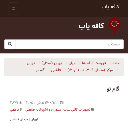
کافه یاب
کافه یاب
خانه
فهرست کافه ها
ایران
تهران (استان)
تهران
مرکز (مناطق ۶، ۷، ۱۰، ۱۱ و ۱۲)
فاطمی
گام نو
گام نو
۱۴۰۰/۱/۲۲ ه‍.ش.،‏ ۳:۰۵
۲٬۷۷۱
تجهيزات كافى شاپ،رستوران و آشپزخانه صنعتى
فاطمی
تهران | میدان فاطمی