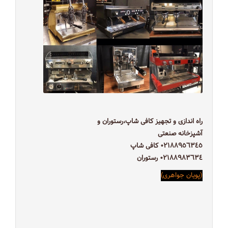
راه اندازى و تجهيز كافى شاپ،رستوران و
آشپزخانه صنعتى
٠٢١٨٨٩٥٦٣٤٥ كافى شاپ
٠٢١٨٨٩٨٣٦٣٤ رستوران
(پويان جواهرى)