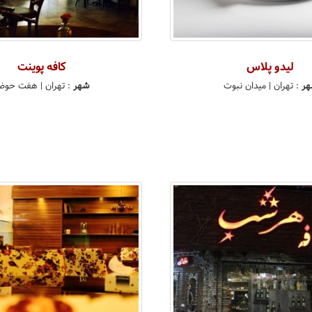
لیدو پلاس
کافه پوینت
ر
:
تهران
| میدان نبوت
شهر
:
تهران
| هفت حو