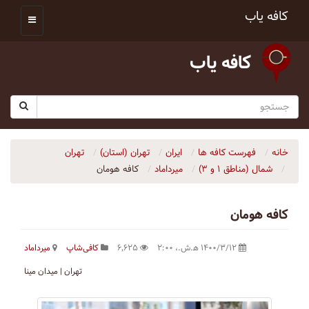
کافه یاب
کافه یاب
خانه
فهرست کافه ها
ایران
تهران (استان)
تهران
شمال (مناطق ۱ و ۳)
میرداماد
کافه هومان
کافه هومان
۱۴۰۰/۳/۱۲ ه‍.ش.،‏ ۲:۰۰
۶٬۶۲۵
کافی‌شاپ
میرداماد
تهران | میدان مینا