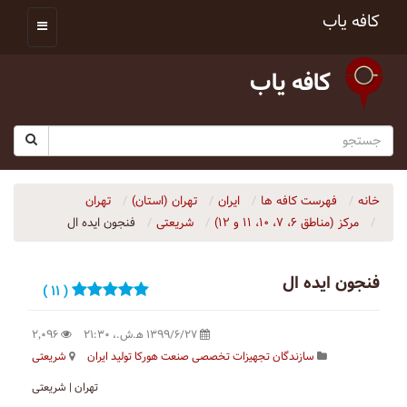
کافه یاب
کافه یاب
خانه
فهرست کافه ها
ایران
تهران (استان)
تهران
مرکز (مناطق ۶، ۷، ۱۰، ۱۱ و ۱۲)
شریعتی
فنجون ایده ال
فنجون ایده ال
( ۱۱ )
۱۳۹۹/۶/۲۷ ه‍.ش.،‏ ۲۱:۳۰
۲٬۰۹۶
سازندگان تجهیزات تخصصی صنعت هورکا تولید ایران
شریعتی
تهران | شریعتی