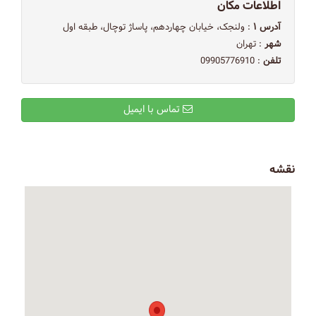
اطلاعات مکان
آدرس ۱
: ولنجک‌، خیابان چهاردهم‌، پاساژ توچال‌، طبقه اول
شهر
: تهران
تلفن
: 09905776910
تماس با ایمیل
نقشه