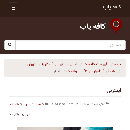
کافه یاب
کافه یاب
خانه
فهرست کافه ها
ایران
تهران (استان)
تهران
شمال (مناطق ۱ و ۳)
ولنجک
اینترنی
اینترنی
۱۴۰۰/۷/۱۰ ه‍.ش.،‏ ۲۳:۲۸
۶٬۵۴۲
کافه رستوران
ولنجک
تهران | ولنجک‌