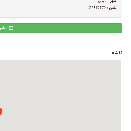
شهر
: تهران
تلفن
: 22617179
تماس با ایمیل
نقشه