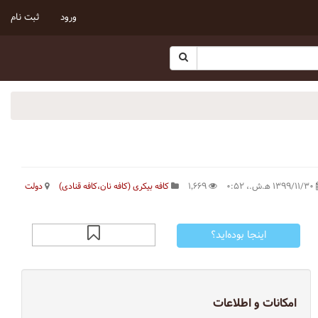
ورود
ثبت نام
۱۳۹۹/۱۱/۳۰ ه‍.ش.،‏ ۰:۵۲
۱٬۶۶۹
کافه بیکری (کافه نان،کافه قنادی)
دولت
اینجا بوده‌اید؟
امکانات و اطلاعات