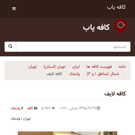
کافه یاب
کافه یاب
خانه
فهرست کافه ها
ایران
تهران (استان)
تهران
شمال (مناطق ۱ و ۳)
ولنجک
کافه لایف
کافه لایف
۱۳۹۵/۹/۲۹ ه‍.ش.،‏ ۰:۲۲
۵٬۹۶۲
کافه
ولنجک
تهران | ولنجک