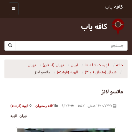
کافه یاب
کافه یاب
خانه
فهرست کافه ها
ایران
تهران (استان)
تهران
شمال (مناطق ۱ و ۳)
الهیه (فرشته)
ماتسو لانژ
ماتسو لانژ
۱۴۰۰/۷/۲۷ ه‍.ش.،‏ ۱:۵۲
۶٬۱۲۴
کافه رستوران
الهیه (فرشته)
تهران | الهیه