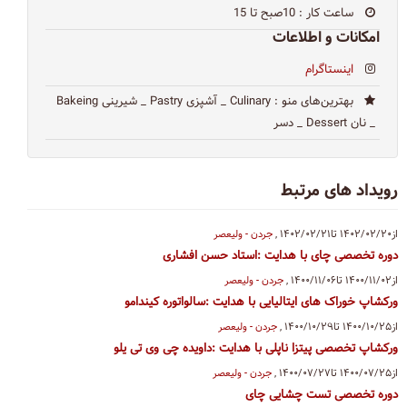
ساعت کار
: 10صبح تا 15
امکانات و اطلاعات
اینستاگرام
بهترین‌های منو
: Culinary _ آشپزی Pastry _ شیرینی Bakeing
_ نان Dessert _ دسر
رویداد های مرتبط
از۱۴۰۲/۰۲/۲۰
تا۱۴۰۲/۰۲/۲۱
,
جردن - ولیعصر
دوره تخصصی چای با هدایت :استاد حسن افشاری
از۱۴۰۰/۱۱/۰۲
تا۱۴۰۰/۱۱/۰۶
,
جردن - ولیعصر
ورکشاپ خوراک های ایتالیایی با هدایت :سالواتوره کیندامو
از۱۴۰۰/۱۰/۲۵
تا۱۴۰۰/۱۰/۲۹
,
جردن - ولیعصر
ورکشاپ تخصصی پیتزا ناپلی با هدایت :داویده چی وی تی یلو
از۱۴۰۰/۰۷/۲۵
تا۱۴۰۰/۰۷/۲۷
,
جردن - ولیعصر
دوره تخصصی تست چشایی چای