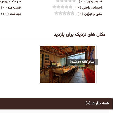
نحوه برخورد
( ۰ ) :
سرعت سرویس‌د
احساس راحتی
( ۰ ) :
قیمت منو
( ۰ ) :
دکور و دیزاین
( ۰ ) :
بهداشت
( ۰ ) :
مکان های نزدیک برای بازدید
سام کافه (فرشته)
همه نظرها
(۰)