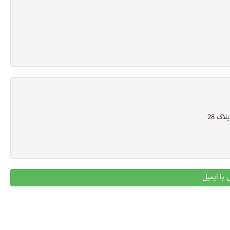
اک 28