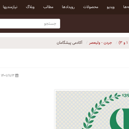
‌ها
ویدیو
محصولات
رویداد‌ها
مطالب
وبلاگ
نیازمندیها
جردن - ولیعصر
۱۴۰۱/۱۱/۳ ه‍.ش.،‏ ۴:۱۰