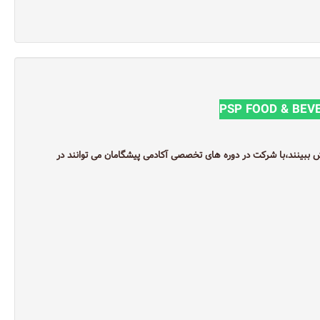
PSP FOOD & BE
دوستان عزیزی که علاقه دارند و یا می خواهند بصورت حرفه ای ‏‎از پایه آموزش ببینند،‏‎با شرکت در دوره های تخصصی آکادمی پیشگامان ‏‎می توانند در