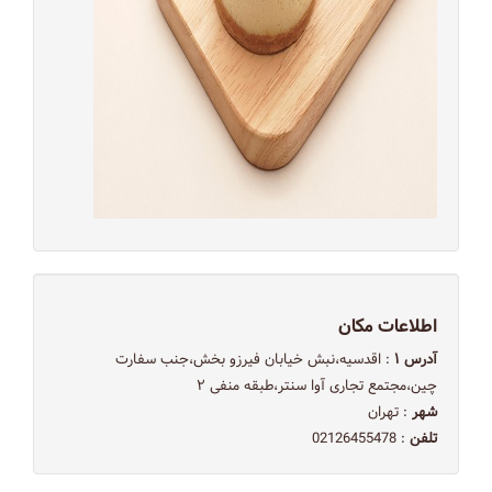
اطلاعات مکان
آدرس ۱
: اقدسیه،نبش خیابان فیرزو بخش،جنب سفارت
چین،مجتمع تجاری آوا سنتر،طبقه منفی ۲
شهر
: تهران
تلفن
: 02126455478