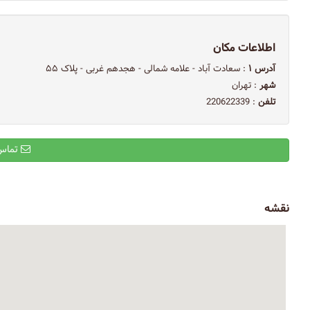
اطلاعات مکان
آدرس ۱
: سعادت آباد - علامه شمالی - هجدهم غربی - پلاک ۵۵
شهر
: تهران
تلفن
: 220622339
تماس با ایمیل
نقشه