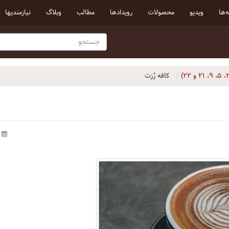
‌ها
ویدیو
محصولات
رویداد‌ها
مطالب
وبلاگ
نیازمندیها
کافه رُزت
۱۴۰۰/۵/۱۴ ه‍.ش.،‏ ۱۷:۴۱