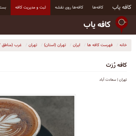
کافه یاب
کافه‌ها
کافه‌ها روی نقشه
ثبت و مدیریت کافه
بسته
کافه یاب
خانه
فهرست کافه ها
ایران
تهران (استان)
تهران
غرب (مناطق ۲، ۵، ۹، ۲۱ و ۲۲)
کافه رُزت
تهران | سعادت آباد