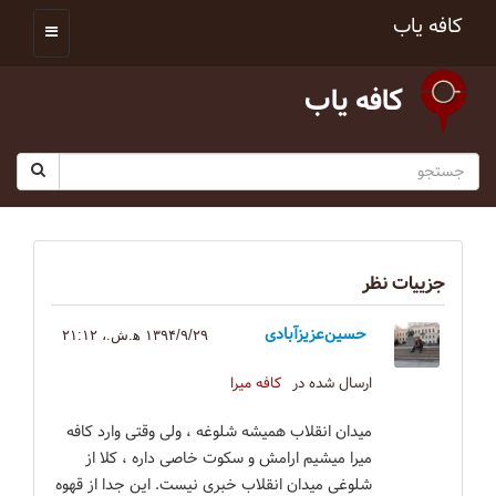
کافه یاب
کافه یاب
جزییات نظر
حسین‌عزیزآبادی
۱۳۹۴/۹/۲۹ ه‍.ش.،‏ ۲۱:۱۲
ارسال شده در
کافه میرا
میدان انقلاب همیشه شلوغه ، ولی وقتی وارد کافه
میرا میشیم ارامش و سکوت خاصی داره ، کلا از
شلوغی میدان انقلاب خبری نیست. این جدا از قهوه