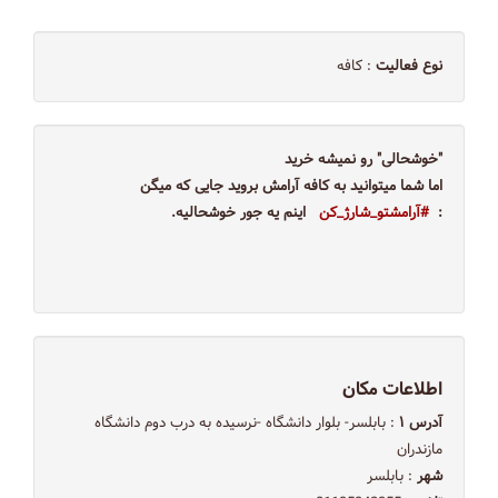
نوع فعالیت
: کافه
"خوشحالی" رو نمیشه خرید
اما شما میتوانید به کافه آرامش بروید جایی که میگن
:
#آرامشتو_شارژ_كن
اینم یه جور خوشحالیه.
اطلاعات مکان
آدرس ۱
: بابلسر- بلوار دانشگاه -نرسیده به درب دوم دانشگاه
مازندران
شهر
: بابلسر