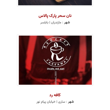
نان سحر پارک پالاس
شهر
:
مازندران
| بابلسر
کافه رد
شهر
:
ساری
| خيابان پيام نور