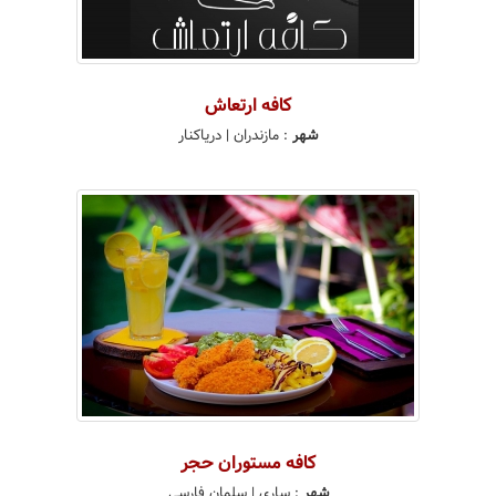
کافه ارتعاش
شهر
:
مازندران
| دریاکنار
کافه مستوران حجر
شهر
:
ساری
| سلمان فارسی