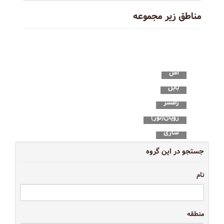
مناطق زیر مجموعه
آمل
بابل
رامسر
رویان(نور)
ساری
سلمان شهر
جستجو در این گروه
محمودآباد
نام
منطقه