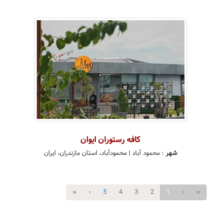
کافه رستوران ایوان
شهر
:
محمود آباد
| محمودآباد، استان مازندران، ایران
»
›
5
4
3
2
1
‹
«