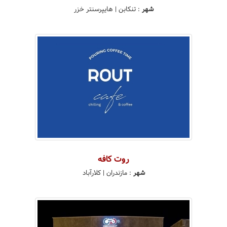
شهر
:
تنکابن
| هایپرسنتر خزر
روت کافه
شهر
:
مازندران
| کلارآباد