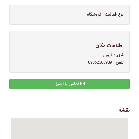
نوع فعالیت
: فروشگاه
اطلاعات مکان
شهر
: قزوین
تلفن
: 09352368939
تماس با ایمیل
نقشه