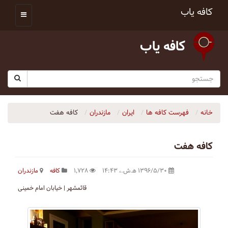
کافه یاب
کافه یاب
خانه
فهرست کافه ها
ایران
مازندران
كافه هفت
كافه هفت
۱۳۹۶/۵/۳۰ ه‍.ش.،‏ ۱۴:۴۳
۱٬۷۲۸
کافه
مازندران
قائمشهر | خیابان امام خمینی