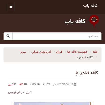
کافه یاب
کافه یاب
خانه
فهرست کافه ها
ایران
آذربایجان شرقی
تبریز
كافه قنادى طِ
كافه قنادى طِ
۱۳۹۵/۱۲/۲۱ ه‍.ش.،‏ ۲۱:۳۹
۱٬۷۳۶
کافه
تبریز
تبریز | خیابان فردوس