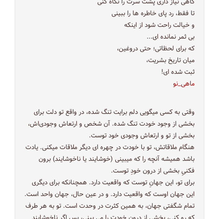
گاهی نیاز داری پشت سرت را نگاه کنی
تا فقط، رد پای خاطره ها را ببینی
و خیالت راحت شود از اینکه
بی ثمر نمانده ای...
که برای لحظاتی؛ حتی دروغین،
میان تاریخ بشریت،
ثبت شده ای!
ماهی_نو
وقتی به کسی میگویی دلم برایت تنگ شده، در واقع تو دلت برای
بخشی از وجود خودت تنگ شده. آن شخص و ارتعاش وجودی‌اش،
بخشی از تو و ارتعاش وجودی خود توست.
هنگام ملاقاتش، تو با خودت در چهره ای دیگر ملاقات میکنی. یادت
باشد همیشه آنچه را که میبینی (خوشایند یا ناخوشایند) برون
فکنیِ بخشی از درون خودِ توست.
برای تو، این جهانِ توست که واقعیت دارد. همچنانکه برای دیگری
این جهان اوست که واقعیت دارد. و در عین حال، جهان واحد است.
تمام شگفتی جهان، به همین کثرت در وحدت است. تو به هر طرف
که رو کنی، بخشی از درون خودت را می بینی، پس اگر ناخوشایند