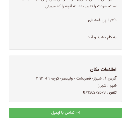
است، خودت را تغییر بده، نه آنچه را که میبینی.
دکتر الهی قمشه‌‌ای
به کام باشید و آباد
اطلاعات مکان
آدرس ۱
: شيراز- قصردشت - وليعصر- كوچه ١٦- ٣٦٣
شهر
: شیراز
تلفن
: 07136272673
تماس با ایمیل