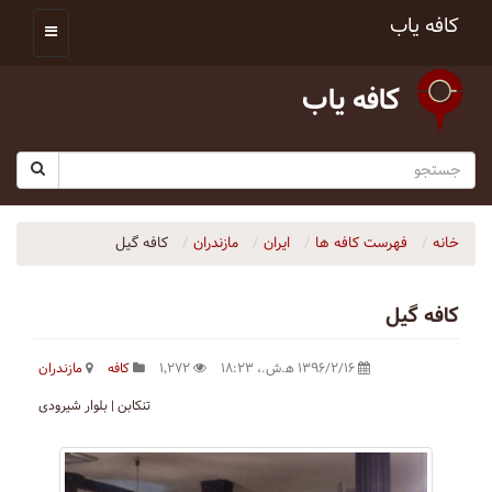
کافه یاب
کافه یاب
خانه
فهرست کافه ها
ایران
مازندران
كافه گيل
كافه گيل
۱۳۹۶/۲/۱۶ ه‍.ش.،‏ ۱۸:۲۳
۱٬۲۷۲
کافه
مازندران
تنکابن | بلوار شیرودی