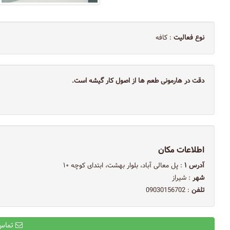
نوع فعالیت
: کافه
دقت در هارمونی طعم ها از اصول کار گیشه است.
اطلاعات مکان
آدرس ۱
: پل معالی آباد، بلوار بهشت، ابتدای کوچه ۱۰
شهر
: شیراز
تلفن
: 09030156702
تماس با ایمیل