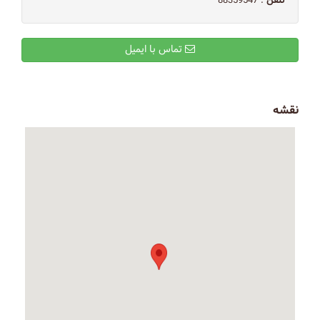
تلفن
: 88359547
تماس با ایمیل
نقشه