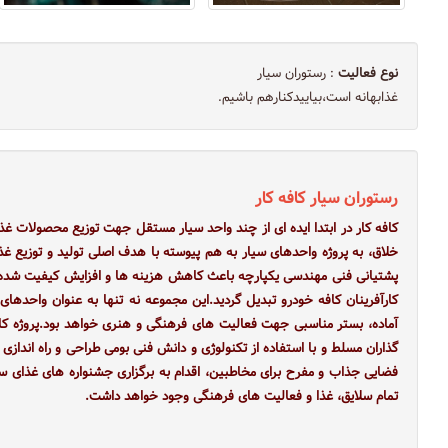
نوع فعالیت
: رستوران سیار
غذابهانه است،بياييدكنارهم باشيم.
رستوران سيار كافه كار
کافه کار در ابتدا ايده ای از چند واحد سيار مستقل جهت توزيع محصولات غذا
خلاق، به پروژه واحدهای سيار به هم پيوسته با هدف اصلی تولید و توزیع غذا
پشتيانی فنی مهندسی يکپارچه باعث کاهش هزينه ها و افزايش کيفيت شده و 
کارآفرينان کافه خودرو تبديل گرديد.این مجموعه نه تنها به عنوان واحدهای
آماده، بستر مناسبی جهت فعاليت های فرهنگی و هنری خواهد بود.پروژه کافه ک
گذاران مسلط و با استفاده از تکنولوژی و دانش فنی بومی طراحی و راه اندازی
فضایی جذاب و مفرح برای مخاطبین، اقدام به برگزاری جشنواره های غذای سا
تمام سلايق، غذا و فعاليت های فرهنگی وجود خواهد داشت.