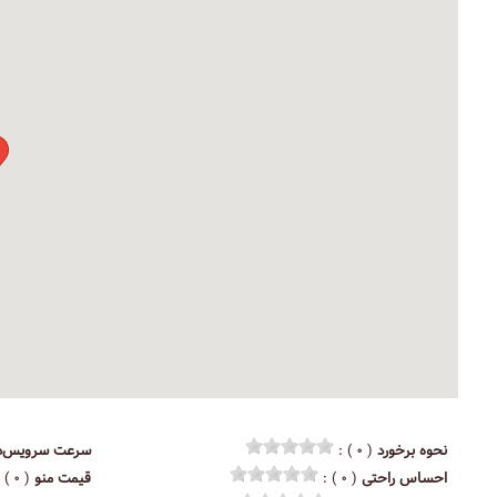
نحوه برخورد
( ۰ ) :
سرعت سرویس‌د
احساس راحتی
( ۰ ) :
قیمت منو
( ۰ ) :