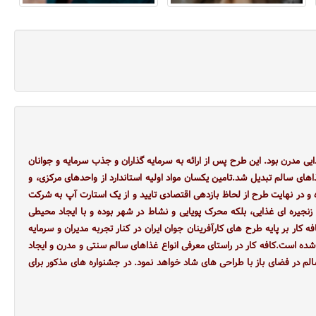
يی مدرن بود. اين طرح پس از ارائه به سرمايه گذاران و جذب سرمايه و جوانان
های سالم تبديل شد.تامين يکسان مواد اوليه استاندارد از واحدهای مرکزی، و
در نهايت طرح از لحاظ بازدهی اقتصادی تاييد و از يک استارت آپ به شرکت
 زنجيره ای غذايی، بلکه محرک پويايی و نشاط در شهر بوده و با ایجاد محيطی
ار بر پايه طرح های کارآفرینان جوان ايران در کنار تجربه مديران و سرمايه
 شده است.کافه کار در راستای معرفی انواع غذاهای سالم سنتی و مدرن و ایجاد
لم در فضای باز با طراحی های شاد خواهد نمود. در جشنواره های مذکور برای