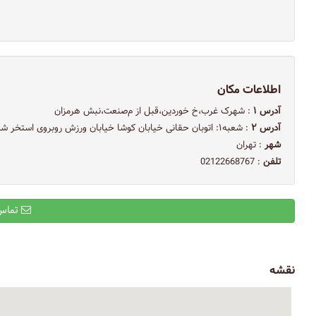
اطلاعات مکان
آدرس ۱
: شهرک غرب،خ خوردین،قبل از م‌صنعت،نبش هرمزان
آدرس ۲
: شعبه۱: اتوبان حقانی خیابان کوشا خیابان ورزش روبروی استخر شهید کشوری
شهر
: تهران
تلفن
: 02122668767
تماس با ایمیل
نقشه