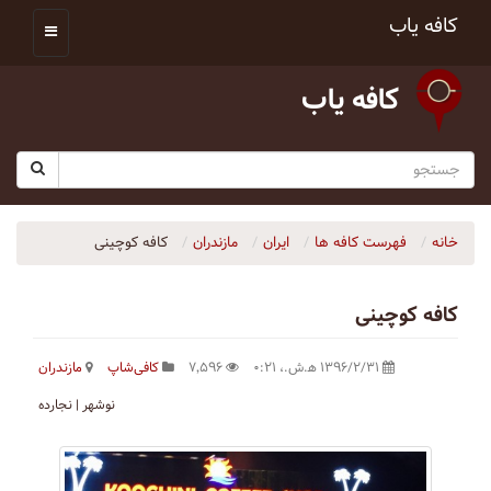
کافه یاب
کافه یاب
خانه
فهرست کافه ها
ایران
مازندران
کافه کوچینی
کافه کوچینی
۱۳۹۶/۲/۳۱ ه‍.ش.،‏ ۰:۲۱
۷٬۵۹۶
کافی‌شاپ
مازندران
نوشهر | نجارده