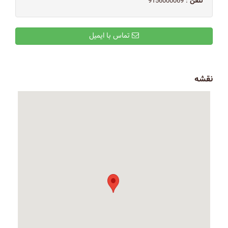
تلفن
: 9156000069
تماس با ایمیل
نقشه