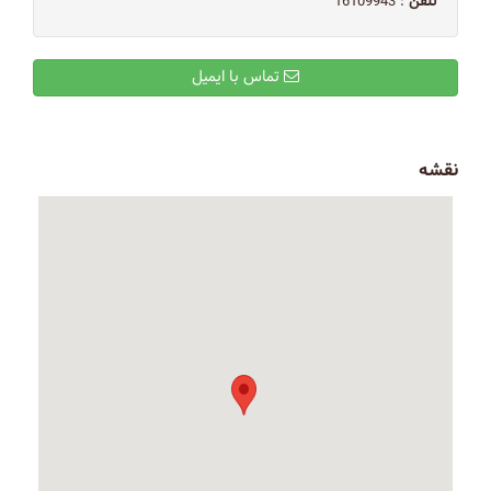
تلفن
: 16109943
تماس با ایمیل
نقشه