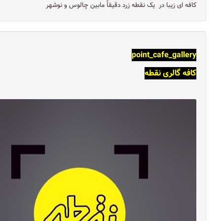
کافه ای زیبا در يک نقطه زرد دقيقاً مابين چالوس و نوشهر
point_cafe_gallery
کافه گالرى نقطه