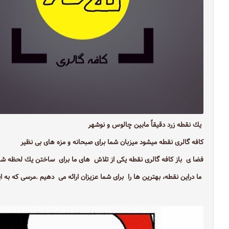
يك نقطه زرد دقيقاً مابين چالوس و نوشهر
كافه گالرى نقطه ميشود ميزبان شما براى صبحانه و مزه های بی نظیر
فضا ی باز كافه گالرى نقطه یکی از تلاش های ما برای ساختن يك لحظه شاد،
ما دراين نقطه، بهترين ها را برای شما عزیزان ارائه می دهيم .مرسى كه به اي