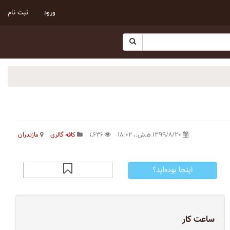
ورود
ثبت نام
۱۳۹۹/۸/۲۰ ه‍.ش.،‏ ۱۸:۰۲
۱٬۶۳۶
کافه گالری
مازندران
اینجا بوده‌اید؟
ساعت کار