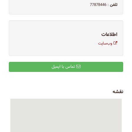
تلفن
: 77878446
اطلاعات
وب‌سایت
تماس با ایمیل
نقشه