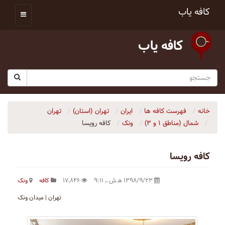
کافه یاب
کافه یاب
خانه
فهرست کافه ها
ایران
تهران (استان)
تهران
شمال (مناطق ۱ و ۳)
ونک
کافه رویسا
کافه رویسا
۱۳۹۸/۹/۲۳ ه‍.ش.،‏ ۹:۱۱
۱۷٬۸۴۶
کافه
ونک
تهران | میدان ونک