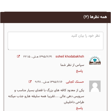
همه نظرها
(۲)
soheil khodabakhsh
۱۳۹۵/۶/۳۱ ه‍.ش.،‏ ۲۲:۱۵
سپاس از نظر شما
پاسخ
حسنک کجایی
۱۳۹۵/۶/۱۶ ه‍.ش.،‏ ۹:۴۸
یکی از معدود کافه های بزرگ با فضای بسیار مناسب و
سرویس دهی عالی ....تقریبا همه سلیقه هارو جذب میکنه
طراحی داخلیش
پاسخ