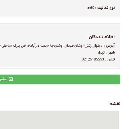
نوع فعالیت
: کافه
اطلاعات مکان
آدرس ۱
: بلوار ارتش-اوشان-میدان اوشان-به سمت دارآباد-داخل پارک ساحلی-ک
شهر
: تهران
تلفن
: 02126105553
تماس با ایمیل
نقشه