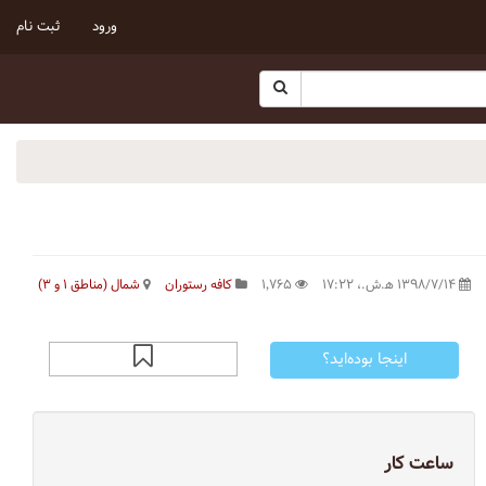
ورود
ثبت نام
۱۳۹۸/۷/۱۴ ه‍.ش.،‏ ۱۷:۲۲
۱٬۷۶۵
کافه رستوران
شمال (مناطق ۱ و ۳)
اینجا بوده‌اید؟
ساعت کار